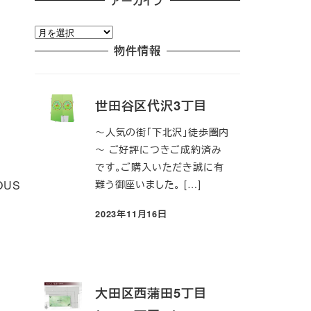
アーカイブ
ア
ー
物件情報
カ
イ
ブ
世田谷区代沢3丁目
～人気の街「下北沢」徒歩圏内
～ ご好評につきご成約済み
です。ご購入いただき誠に有
難う御座いました。 […]
OUS
2023年11月16日
投稿日
大田区西蒲田5丁目