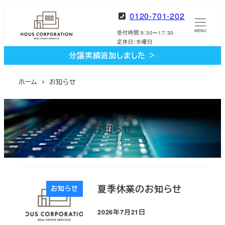
メ
0120-701-202
イ
MENU
受付時間:9:30〜17:30
ン
定休日：水曜日
コ
分譲実績追加しました ＞
ン
テ
ホーム
お知らせ
ン
ツ
へ
お知らせ
移
動
夏季休業のお知らせ
お知らせ
2026年7月21日
投稿日