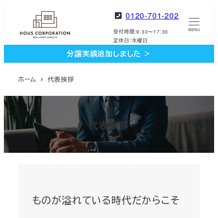
メ
0120-701-202
イ
MENU
受付時間:9:30〜17:30
ン
定休日：水曜日
コ
分譲実績追加しました ＞
ン
テ
ホーム
代表挨拶
ン
ツ
へ
代表挨拶
移
動
ものが溢れている時代だからこそ