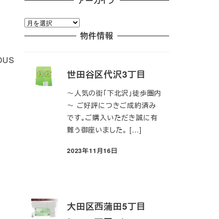
アーカイブ
ア
ー
物件情報
カ
イ
OUS
ブ
世田谷区代沢3丁目
～人気の街「下北沢」徒歩圏内
～ ご好評につきご成約済み
です。ご購入いただき誠に有
難う御座いました。 […]
2023年11月16日
投稿日
大田区西蒲田5丁目